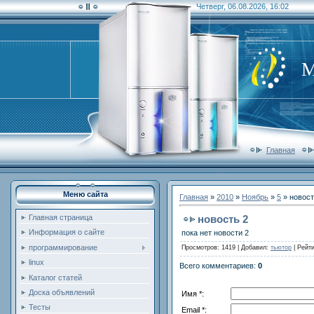
Четверг, 06.08.2026, 16:02
М
Главная
Меню сайта
Главная
»
2010
»
Ноябрь
»
5
» новост
новость 2
Главная страница
Информация о сайте
пока нет новости 2
программирование
Просмотров
: 1419 |
Добавил
:
тьютор
|
Рейти
linux
Всего комментариев
:
0
Каталог статей
Доска объявлений
Имя *:
Тесты
Email *: