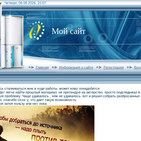
Четверг, 06.08.2026, 15:07
Мой сайт
Главная
Информация о сайте
Регистрация
Вхо
сь сталкиваться мне в ходе работы. может кому понадобится
ет легче найти прошлый материал. не претендую на авторство. просто подглядывал в
ную проблему. Чаще удавалось , чем не удавалось. вот и решил собрать разбросанны
. спасибо Ucoz у, что дает такую возможность.
я затея пользу или нет. пока