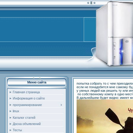
Меню сайта
попытка собрать то с чем приходило
если не понадобится мне самому буд
у умных людей как решить ту или и
Главная страница
по собственному компу в одно место
В дальнейшем будет видно: имеет мо
Информация о сайте
программирование
linux
Каталог статей
Доска объявлений
Тесты