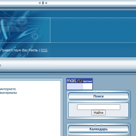
Приветствую Вас
Гость
|
RSS
д
 интернете
е материалы
Поиск
Календарь