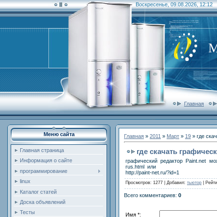
Воскресенье, 09.08.2026, 12:12
М
Главная
Меню сайта
Главная
»
2011
»
Март
»
19
» где скач
где скачать графическ
Главная страница
Информация о сайте
графический редактор Paint.net можно
rus.html или
программирование
http://paint-net.ru/?id=1
linux
Просмотров
: 1277 |
Добавил
:
тьютор
|
Рейти
Каталог статей
Всего комментариев
:
0
Доска объявлений
Тесты
Имя *: